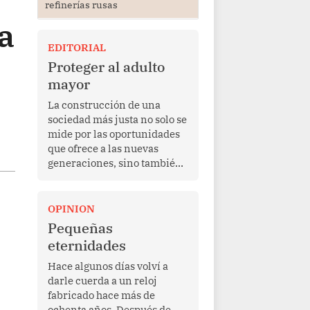
refinerías rusas
a
EDITORIAL
Proteger al adulto
mayor
La construcción de una
sociedad más justa no solo se
mide por las oportunidades
que ofrece a las nuevas
generaciones, sino también
por la manera en que
protege a quienes, después
de una vida de esfuerzo y
OPINION
trabajo, afrontan la vejez en
Pequeñas
condiciones de
eternidades
vulnerabilidad. El anuncio
formulado por la presidenta
Hace algunos días volví a
de la república, Keiko
darle cuerda a un reloj
Fujimori, de incrementar de
fabricado hace más de
350 a 700 soles bimestrales
ochenta años. Después de