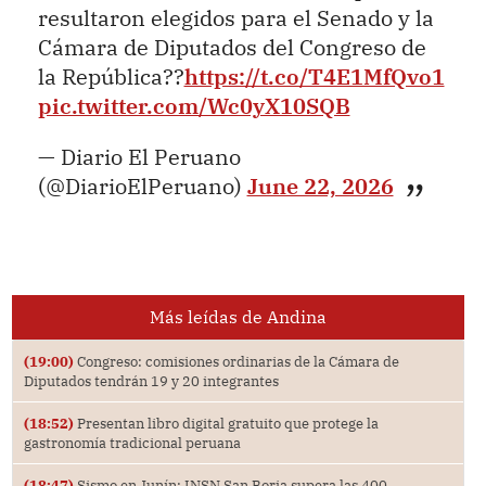
resultaron elegidos para el Senado y la
Cámara de Diputados del Congreso de
la República??
https://t.co/T4E1MfQvo1
pic.twitter.com/Wc0yX10SQB
— Diario El Peruano
(@DiarioElPeruano)
June 22, 2026
Más leídas de Andina
(19:00)
Congreso: comisiones ordinarias de la Cámara de
Diputados tendrán 19 y 20 integrantes
(18:52)
Presentan libro digital gratuito que protege la
gastronomía tradicional peruana
(18:47)
Sismo en Junín: INSN San Borja supera las 400