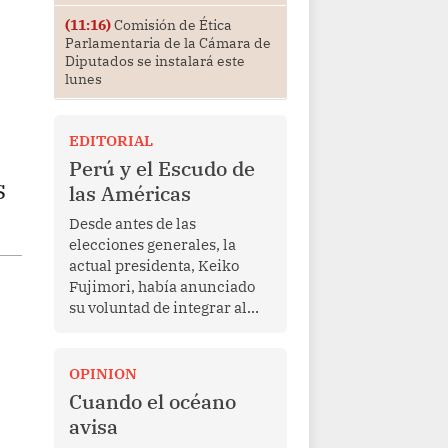
(11:16)
Comisión de Ética
Parlamentaria de la Cámara de
Diputados se instalará este
lunes
EDITORIAL
Perú y el Escudo de
s
las Américas
Desde antes de las
elecciones generales, la
actual presidenta, Keiko
Fujimori, había anunciado
su voluntad de integrar al
Perú a la iniciativa Escudo
de las Américas, presentada
en marzo de este año por el
OPINION
mandatario estadounidense
Cuando el océano
Donald Trump, con el fin de
avisa
enfrentar al crimen