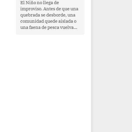
transnacional organizado y
El Niño no llega de
al tráfico de drogas.
improviso. Antes de que una
quebrada se desborde, una
comunidad quede aislada o
una faena de pesca vuelva
con las redes vacías, el
océano avisa. Hoy las señales
son claras: el Pacífico
tropical se está calentando y
el Perú tiene una ventana
estrecha para prepararse.