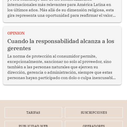
internacionales más relevantes para América Latina en
los últimos años. Más allá de su dimensión religiosa, esta
gira representa una oportunidad para reafirmar el valor
del diálogo, fortalecer los vínculos entre los pueblos y
proyectar una imagen de cooperación en una región que
enfrenta desafíos en materia de desarrollo, cohesión
OPINION
social y gobernabilidad.
Cuando la responsabilidad alcanza a los
gerentes
La norma de protección al consumidor permite,
excepcionalmente, sancionar no solo al proveedor, sino
también a las personas naturales que ejercen su
dirección, gerencia o administración, siempre que estas
personas hayan participado con dolo o culpa inexcusable
en el planeamiento, la realización o la ejecución de la
infracción. En un caso reciente, Indecopi sancionó al
gerente de un proveedor de servicios de entretenimiento
por la frustrada realización de un meet and greet con
Lionel Messi, cuya presencia fue ofrecida, a su vez, por el
gerente de la empresa promotora en una entrevista
TARIFAS
SUSCRIPCIONES
radial.
PUBLICIDAD WEB
OPERADORES