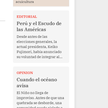
acuicultura
EDITORIAL
Perú y el Escudo de
las Américas
Desde antes de las
elecciones generales, la
actual presidenta, Keiko
Fujimori, había anunciado
su voluntad de integrar al
Perú a la iniciativa Escudo
de las Américas, presentada
en marzo de este año por el
OPINION
mandatario estadounidense
Cuando el océano
Donald Trump, con el fin de
avisa
enfrentar al crimen
transnacional organizado y
El Niño no llega de
al tráfico de drogas.
improviso. Antes de que una
quebrada se desborde, una
comunidad quede aislada o