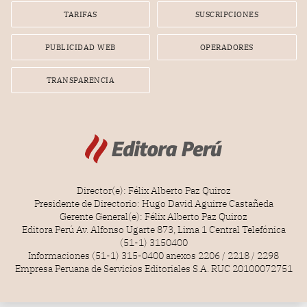
gerente de la empresa promotora en una entrevista
TARIFAS
SUSCRIPCIONES
radial.
PUBLICIDAD WEB
OPERADORES
TRANSPARENCIA
Director(e): Félix Alberto Paz Quiroz
Presidente de Directorio: Hugo David Aguirre Castañeda
Gerente General(e): Félix Alberto Paz Quiroz
Editora Perú Av. Alfonso Ugarte 873, Lima 1 Central Telefónica
(51-1) 3150400
Informaciones (51-1) 315-0400 anexos 2206 / 2218 / 2298
Empresa Peruana de Servicios Editoriales S.A. RUC 20100072751