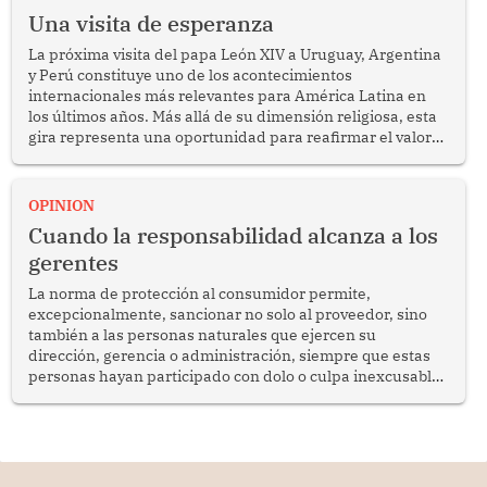
Una visita de esperanza
La próxima visita del papa León XIV a Uruguay, Argentina
y Perú constituye uno de los acontecimientos
internacionales más relevantes para América Latina en
los últimos años. Más allá de su dimensión religiosa, esta
gira representa una oportunidad para reafirmar el valor
del diálogo, fortalecer los vínculos entre los pueblos y
proyectar una imagen de cooperación en una región que
enfrenta desafíos en materia de desarrollo, cohesión
OPINION
social y gobernabilidad.
Cuando la responsabilidad alcanza a los
gerentes
La norma de protección al consumidor permite,
excepcionalmente, sancionar no solo al proveedor, sino
también a las personas naturales que ejercen su
dirección, gerencia o administración, siempre que estas
personas hayan participado con dolo o culpa inexcusable
en el planeamiento, la realización o la ejecución de la
infracción. En un caso reciente, Indecopi sancionó al
gerente de un proveedor de servicios de entretenimiento
por la frustrada realización de un meet and greet con
Lionel Messi, cuya presencia fue ofrecida, a su vez, por el