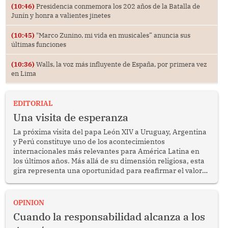
(10:46)
Presidencia conmemora los 202 años de la Batalla de
Junín y honra a valientes jinetes
(10:45)
"Marco Zunino, mi vida en musicales” anuncia sus
últimas funciones
(10:36)
Walls, la voz más influyente de España, por primera vez
en Lima
EDITORIAL
Una visita de esperanza
La próxima visita del papa León XIV a Uruguay, Argentina
y Perú constituye uno de los acontecimientos
internacionales más relevantes para América Latina en
los últimos años. Más allá de su dimensión religiosa, esta
gira representa una oportunidad para reafirmar el valor
del diálogo, fortalecer los vínculos entre los pueblos y
proyectar una imagen de cooperación en una región que
enfrenta desafíos en materia de desarrollo, cohesión
OPINION
social y gobernabilidad.
Cuando la responsabilidad alcanza a los