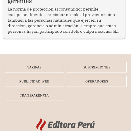
gerentes
La norma de protección al consumidor permite,
excepcionalmente, sancionar no solo al proveedor, sino
también a las personas naturales que ejercen su
dirección, gerencia o administración, siempre que estas
personas hayan participado con dolo o culpa inexcusable
en el planeamiento, la realización o la ejecución de la
infracción. En un caso reciente, Indecopi sancionó al
gerente de un proveedor de servicios de entretenimiento
por la frustrada realización de un meet and greet con
Lionel Messi, cuya presencia fue ofrecida, a su vez, por el
gerente de la empresa promotora en una entrevista
TARIFAS
SUSCRIPCIONES
radial.
PUBLICIDAD WEB
OPERADORES
TRANSPARENCIA