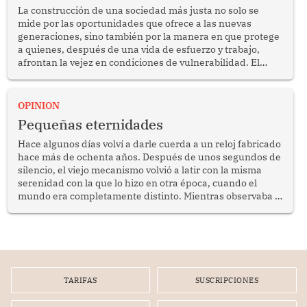
La construcción de una sociedad más justa no solo se
mide por las oportunidades que ofrece a las nuevas
generaciones, sino también por la manera en que protege
a quienes, después de una vida de esfuerzo y trabajo,
afrontan la vejez en condiciones de vulnerabilidad. El
anuncio formulado por la presidenta de la república,
Keiko Fujimori, de incrementar de 350 a 700 soles
bimestrales el subsidio que reciben los beneficiarios del
OPINION
programa Pensión 65 abre una oportunidad para
Pequeñas eternidades
reflexionar sobre la importancia de fortalecer las políticas
públicas dirigidas a los adultos mayores en pobreza.
Hace algunos días volví a darle cuerda a un reloj fabricado
hace más de ochenta años. Después de unos segundos de
silencio, el viejo mecanismo volvió a latir con la misma
serenidad con la que lo hizo en otra época, cuando el
mundo era completamente distinto. Mientras observaba el
lento movimiento de sus agujas pensé que algunas cosas
poseen una misteriosa capacidad para sobrevivir al
tiempo.
TARIFAS
SUSCRIPCIONES