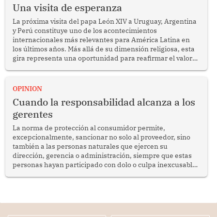
Una visita de esperanza
La próxima visita del papa León XIV a Uruguay, Argentina
y Perú constituye uno de los acontecimientos
internacionales más relevantes para América Latina en
los últimos años. Más allá de su dimensión religiosa, esta
gira representa una oportunidad para reafirmar el valor
del diálogo, fortalecer los vínculos entre los pueblos y
proyectar una imagen de cooperación en una región que
enfrenta desafíos en materia de desarrollo, cohesión
OPINION
social y gobernabilidad.
Cuando la responsabilidad alcanza a los
gerentes
La norma de protección al consumidor permite,
excepcionalmente, sancionar no solo al proveedor, sino
también a las personas naturales que ejercen su
dirección, gerencia o administración, siempre que estas
personas hayan participado con dolo o culpa inexcusable
en el planeamiento, la realización o la ejecución de la
infracción. En un caso reciente, Indecopi sancionó al
gerente de un proveedor de servicios de entretenimiento
por la frustrada realización de un meet and greet con
Lionel Messi, cuya presencia fue ofrecida, a su vez, por el