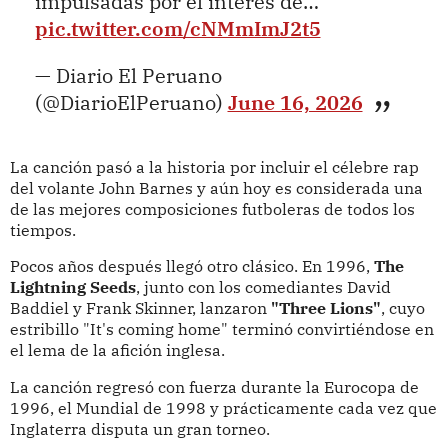
impulsadas por el interés de…
pic.twitter.com/cNMmImJ2t5
— Diario El Peruano
(@DiarioElPeruano)
June 16, 2026
La canción pasó a la historia por incluir el célebre rap
del volante John Barnes y aún hoy es considerada una
de las mejores composiciones futboleras de todos los
tiempos.
Pocos años después llegó otro clásico. En 1996,
The
Lightning Seeds
, junto con los comediantes David
Baddiel y Frank Skinner, lanzaron
"Three Lions"
, cuyo
estribillo "It's coming home" terminó convirtiéndose en
el lema de la afición inglesa.
La canción regresó con fuerza durante la Eurocopa de
1996, el Mundial de 1998 y prácticamente cada vez que
Inglaterra disputa un gran torneo.