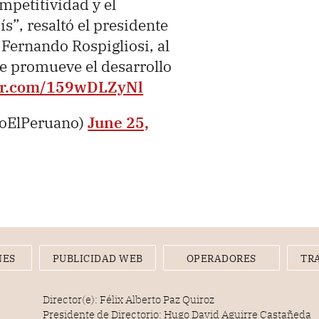
mpetitividad y el
s”, resaltó el presidente
, Fernando Rospigliosi, al
ue promueve el desarrollo
ter.com/159wDLZyNl
ioElPeruano)
June 25,
NES
PUBLICIDAD WEB
OPERADORES
TR
Director(e): Félix Alberto Paz Quiroz
Presidente de Directorio: Hugo David Aguirre Castañeda