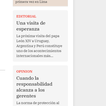
primera vez en Lima
EDITORIAL
Una visita de
esperanza
La próxima visita del papa
León XIV a Uruguay,
Argentina y Perú constituye
uno de los acontecimientos
internacionales más
relevantes para América
Latina en los últimos años.
Más allá de su dimensión
OPINION
religiosa, esta gira
Cuando la
representa una oportunidad
responsabilidad
para reafirmar el valor del
alcanza a los
diálogo, fortalecer los
gerentes
vínculos entre los pueblos y
proyectar una imagen de
La norma de protección al
cooperación en una región