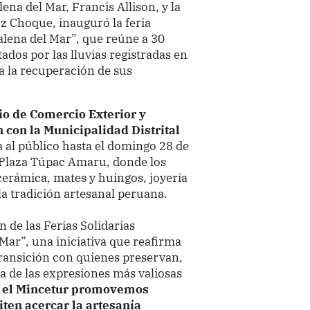
ena del Mar, Francis Allison, y la
z Choque, inauguró la feria
alena del Mar”, que reúne a 30
ados por las lluvias registradas en
 a la recuperación de sus
rio de Comercio Exterior y
 con la Municipalidad Distrital
ta al público hasta el domingo 28 de
la Plaza Túpac Amaru, donde los
 cerámica, mates y huingos, joyería
la tradición artesanal peruana.
 de las Ferias Solidarias
Mar”, una iniciativa que reafirma
ransición con quienes preservan,
na de las expresiones más valiosas
 el Mincetur promovemos
ten acercar la artesanía