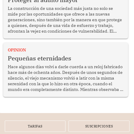
La construcción de una sociedad más justa no solo se
mide por las oportunidades que ofrece a las nuevas
generaciones, sino también por la manera en que protege
a quienes, después de una vida de esfuerzo y trabajo,
afrontan la vejez en condiciones de vulnerabilidad. El
anuncio formulado por la presidenta de la república,
Keiko Fujimori, de incrementar de 350 a 700 soles
bimestrales el subsidio que reciben los beneficiarios del
OPINION
programa Pensión 65 abre una oportunidad para
Pequeñas eternidades
reflexionar sobre la importancia de fortalecer las políticas
públicas dirigidas a los adultos mayores en pobreza.
Hace algunos días volví a darle cuerda a un reloj fabricado
hace más de ochenta años. Después de unos segundos de
silencio, el viejo mecanismo volvió a latir con la misma
serenidad con la que lo hizo en otra época, cuando el
mundo era completamente distinto. Mientras observaba el
lento movimiento de sus agujas pensé que algunas cosas
poseen una misteriosa capacidad para sobrevivir al
tiempo.
TARIFAS
SUSCRIPCIONES