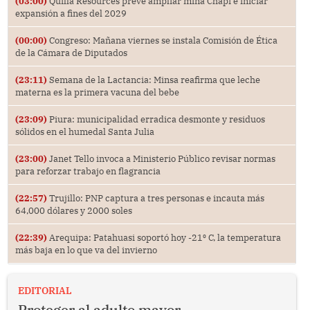
(03:00)
Quilla Resources prevé ampliar mina Chapi e iniciar
expansión a fines del 2029
(00:00)
Congreso: Mañana viernes se instala Comisión de Ética
de la Cámara de Diputados
(23:11)
Semana de la Lactancia: Minsa reafirma que leche
materna es la primera vacuna del bebe
(23:09)
Piura: municipalidad erradica desmonte y residuos
sólidos en el humedal Santa Julia
(23:00)
Janet Tello invoca a Ministerio Público revisar normas
para reforzar trabajo en flagrancia
(22:57)
Trujillo: PNP captura a tres personas e incauta más
64,000 dólares y 2000 soles
(22:39)
Arequipa: Patahuasi soportó hoy -21⁰ C, la temperatura
más baja en lo que va del invierno
EDITORIAL
Proteger al adulto mayor