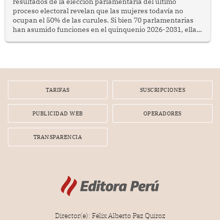
resultados de la elección parlamentaria del último
proceso electoral revelan que las mujeres todavía no
ocupan el 50% de las curules. Si bien 70 parlamentarias
han asumido funciones en el quinquenio 2026-2031, ellas
representan apenas el 36.8% de los 190 integrantes del
nuevo Congreso bicameral (60 senadores y 130
diputados).
TARIFAS
SUSCRIPCIONES
PUBLICIDAD WEB
OPERADORES
TRANSPARENCIA
Director(e): Félix Alberto Paz Quiroz