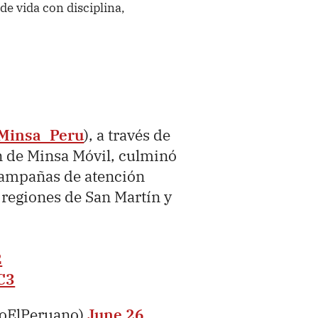
de vida con disciplina,
Minsa_Peru
), a través de
ón de Minsa Móvil, culminó
campañas de atención
 regiones de San Martín y
2
C3
ioElPeruano)
June 26,