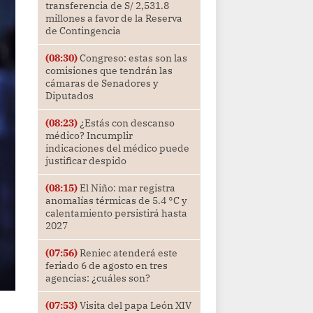
transferencia de S/ 2,531.8
millones a favor de la Reserva
de Contingencia
(08:30)
Congreso: estas son las
comisiones que tendrán las
cámaras de Senadores y
Diputados
(08:23)
¿Estás con descanso
médico? Incumplir
indicaciones del médico puede
justificar despido
(08:15)
El Niño: mar registra
anomalías térmicas de 5.4 °C y
calentamiento persistirá hasta
2027
(07:56)
Reniec atenderá este
feriado 6 de agosto en tres
agencias: ¿cuáles son?
(07:53)
Visita del papa León XIV