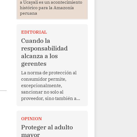
a Ucayali es un acontecimiento
histórico para la Amazonía
peruana
EDITORIAL
Cuando la
responsabilidad
alcanza a los
gerentes
La norma de protección al
consumidor permite,
excepcionalmente,
sancionar no solo al
proveedor, sino también a
las personas naturales que
ejercen su dirección,
gerencia o administración,
OPINION
siempre que estas personas
Proteger al adulto
hayan participado con dolo o
mayor
culpa inexcusable en el