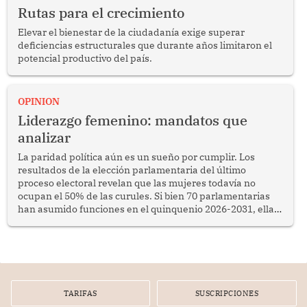
Rutas para el crecimiento
Elevar el bienestar de la ciudadanía exige superar
deficiencias estructurales que durante años limitaron el
potencial productivo del país.
OPINION
Liderazgo femenino: mandatos que
analizar
La paridad política aún es un sueño por cumplir. Los
resultados de la elección parlamentaria del último
proceso electoral revelan que las mujeres todavía no
ocupan el 50% de las curules. Si bien 70 parlamentarias
han asumido funciones en el quinquenio 2026-2031, ellas
representan apenas el 36.8% de los 190 integrantes del
nuevo Congreso bicameral (60 senadores y 130
diputados).
TARIFAS
SUSCRIPCIONES