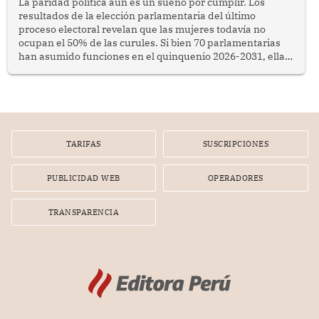
La paridad política aún es un sueño por cumplir. Los
resultados de la elección parlamentaria del último
proceso electoral revelan que las mujeres todavía no
ocupan el 50% de las curules. Si bien 70 parlamentarias
han asumido funciones en el quinquenio 2026-2031, ellas
representan apenas el 36.8% de los 190 integrantes del
nuevo Congreso bicameral (60 senadores y 130
diputados).
TARIFAS
SUSCRIPCIONES
PUBLICIDAD WEB
OPERADORES
TRANSPARENCIA