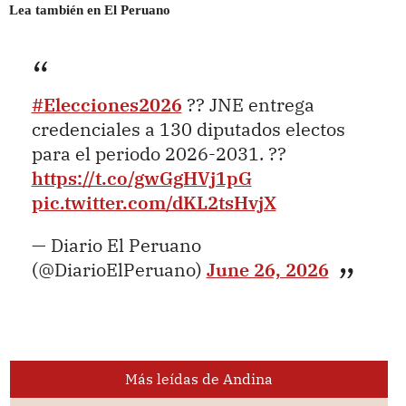
Lea también en El Peruano
#Elecciones2026
?? JNE entrega
credenciales a 130 diputados electos
para el periodo 2026-2031. ??
https://t.co/gwGgHVj1pG
pic.twitter.com/dKL2tsHvjX
— Diario El Peruano
(@DiarioElPeruano)
June 26, 2026
Más leídas de Andina