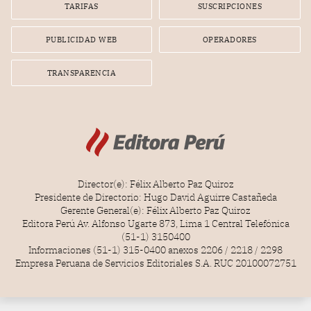
gerente de la empresa promotora en una entrevista
TARIFAS
SUSCRIPCIONES
radial.
PUBLICIDAD WEB
OPERADORES
TRANSPARENCIA
Director(e): Félix Alberto Paz Quiroz
Presidente de Directorio: Hugo David Aguirre Castañeda
Gerente General(e): Félix Alberto Paz Quiroz
Editora Perú Av. Alfonso Ugarte 873, Lima 1 Central Telefónica
(51-1) 3150400
Informaciones (51-1) 315-0400 anexos 2206 / 2218 / 2298
Empresa Peruana de Servicios Editoriales S.A. RUC 20100072751