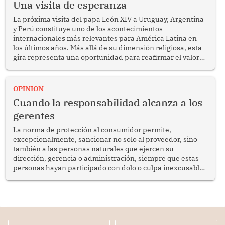
Una visita de esperanza
La próxima visita del papa León XIV a Uruguay, Argentina
y Perú constituye uno de los acontecimientos
internacionales más relevantes para América Latina en
los últimos años. Más allá de su dimensión religiosa, esta
gira representa una oportunidad para reafirmar el valor
del diálogo, fortalecer los vínculos entre los pueblos y
proyectar una imagen de cooperación en una región que
enfrenta desafíos en materia de desarrollo, cohesión
OPINION
social y gobernabilidad.
Cuando la responsabilidad alcanza a los
gerentes
La norma de protección al consumidor permite,
excepcionalmente, sancionar no solo al proveedor, sino
también a las personas naturales que ejercen su
dirección, gerencia o administración, siempre que estas
personas hayan participado con dolo o culpa inexcusable
en el planeamiento, la realización o la ejecución de la
infracción. En un caso reciente, Indecopi sancionó al
gerente de un proveedor de servicios de entretenimiento
por la frustrada realización de un meet and greet con
Lionel Messi, cuya presencia fue ofrecida, a su vez, por el