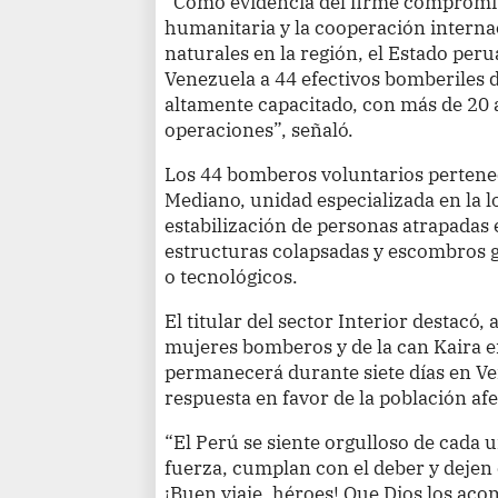
“Como evidencia del firme compromiso
humanitaria y la cooperación internac
naturales en la región, el Estado per
Venezuela a 44 efectivos bomberiles 
altamente capacitado, con más de 20 a
operaciones”, señaló.
Los 44 bomberos voluntarios perten
Mediano, unidad especializada en la l
estabilización de personas atrapadas 
estructuras colapsadas y escombros 
o tecnológicos.
El titular del sector Interior destacó,
mujeres bomberos y de la can Kaira e
permanecerá durante siete días en Ve
respuesta en favor de la población af
“El Perú se siente orgulloso de cada 
fuerza, cumplan con el deber y dejen 
¡Buen viaje, héroes! Que Dios los ac