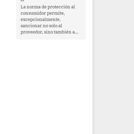
proyectar una imagen de
La norma de protección al
cooperación en una región
consumidor permite,
que enfrenta desafíos en
excepcionalmente,
materia de desarrollo,
sancionar no solo al
cohesión social y
proveedor, sino también a
gobernabilidad.
las personas naturales que
ejercen su dirección,
gerencia o administración,
siempre que estas personas
hayan participado con dolo o
culpa inexcusable en el
planeamiento, la realización
o la ejecución de la
infracción. En un caso
reciente, Indecopi sancionó
al gerente de un proveedor
de servicios de
entretenimiento por la
frustrada realización de un
meet and greet con Lionel
Messi, cuya presencia fue