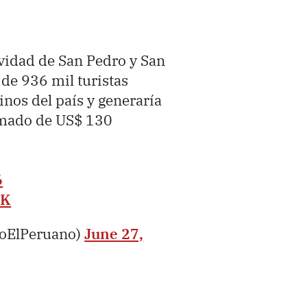
tividad de San Pedro y San
 de 936 mil turistas
inos del país y generaría
mado de US$ 130
6
cK
ioElPeruano)
June 27,