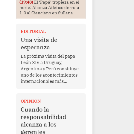
(19:48)
El ‘Papá’ tropieza en el
norte: Alianza Atlético derrota
1-0 al Cienciano en Sullana
EDITORIAL
Una visita de
esperanza
La próxima visita del papa
León XIV a Uruguay,
Argentina y Perú constituye
uno de los acontecimientos
internacionales más
relevantes para América
Latina en los últimos años.
Más allá de su dimensión
OPINION
religiosa, esta gira
Cuando la
representa una oportunidad
responsabilidad
para reafirmar el valor del
alcanza a los
diálogo, fortalecer los
gerentes
vínculos entre los pueblos y