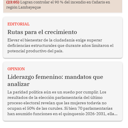
(23:05)
Logran controlar el 90 % del incendio en Cañaris en
región Lambayeque
EDITORIAL
Rutas para el crecimiento
Elevar el bienestar de la ciudadanía exige superar
deficiencias estructurales que durante años limitaron el
potencial productivo del país.
OPINION
Liderazgo femenino: mandatos que
analizar
La paridad política aún es un sueño por cumplir. Los
resultados de la elección parlamentaria del último
proceso electoral revelan que las mujeres todavía no
ocupan el 50% de las curules. Si bien 70 parlamentarias
han asumido funciones en el quinquenio 2026-2031, ellas
representan apenas el 36.8% de los 190 integrantes del
nuevo Congreso bicameral (60 senadores y 130