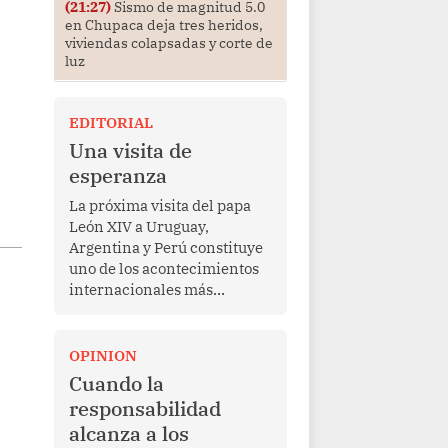
(21:27)
Sismo de magnitud 5.0
en Chupaca deja tres heridos,
viviendas colapsadas y corte de
luz
EDITORIAL
Una visita de
esperanza
La próxima visita del papa
León XIV a Uruguay,
Argentina y Perú constituye
uno de los acontecimientos
internacionales más
relevantes para América
Latina en los últimos años.
Más allá de su dimensión
OPINION
religiosa, esta gira
Cuando la
representa una oportunidad
responsabilidad
para reafirmar el valor del
alcanza a los
diálogo, fortalecer los