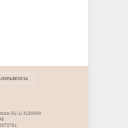
ANSPARENCIA
fónica (51-1) 3150400
98
100072751