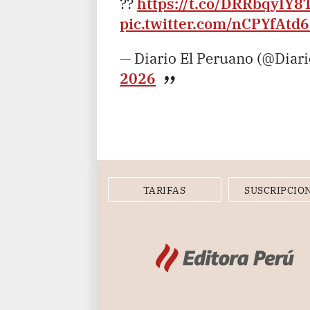
??
https://t.co/DRRbqyIY8
pic.twitter.com/nCPYfAtd
— Diario El Peruano (@Diar
2026
TARIFAS
SUSCRIPCIO