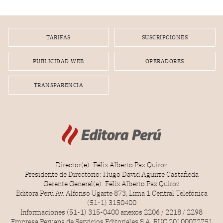
gerente de un proveedor de servicios de entretenimiento
por la frustrada realización de un meet and greet con
Lionel Messi, cuya presencia fue ofrecida, a su vez, por el
gerente de la empresa promotora en una entrevista
TARIFAS
SUSCRIPCIONES
radial.
PUBLICIDAD WEB
OPERADORES
TRANSPARENCIA
Director(e): Félix Alberto Paz Quiroz
Presidente de Directorio: Hugo David Aguirre Castañeda
Gerente General(e): Félix Alberto Paz Quiroz
Editora Perú Av. Alfonso Ugarte 873, Lima 1 Central Telefónica
(51-1) 3150400
Informaciones (51-1) 315-0400 anexos 2206 / 2218 / 2298
Empresa Peruana de Servicios Editoriales S.A. RUC 20100072751