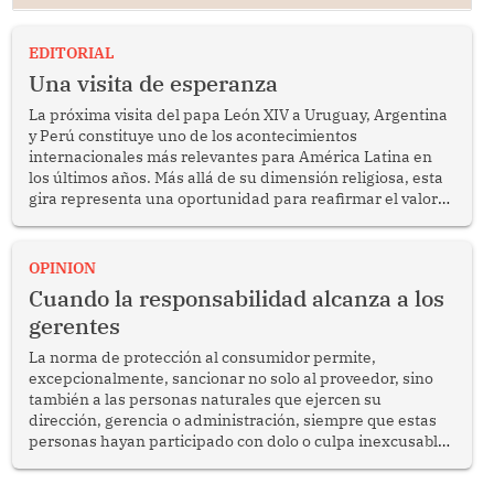
EDITORIAL
Una visita de esperanza
La próxima visita del papa León XIV a Uruguay, Argentina
y Perú constituye uno de los acontecimientos
internacionales más relevantes para América Latina en
los últimos años. Más allá de su dimensión religiosa, esta
gira representa una oportunidad para reafirmar el valor
del diálogo, fortalecer los vínculos entre los pueblos y
proyectar una imagen de cooperación en una región que
enfrenta desafíos en materia de desarrollo, cohesión
OPINION
social y gobernabilidad.
Cuando la responsabilidad alcanza a los
gerentes
La norma de protección al consumidor permite,
excepcionalmente, sancionar no solo al proveedor, sino
también a las personas naturales que ejercen su
dirección, gerencia o administración, siempre que estas
personas hayan participado con dolo o culpa inexcusable
en el planeamiento, la realización o la ejecución de la
infracción. En un caso reciente, Indecopi sancionó al