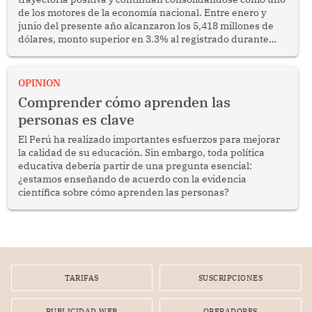
de los motores de la economía nacional. Entre enero y
junio del presente año alcanzaron los 5,418 millones de
dólares, monto superior en 3.3% al registrado durante
similar periodo del 2025. Se trata de un resultado
alentador que confirma la capacidad del sector para
competir en los mercados internacionales y generar
OPINION
oportunidades de desarrollo en diversas regiones del
Comprender cómo aprenden las
país.
personas es clave
El Perú ha realizado importantes esfuerzos para mejorar
la calidad de su educación. Sin embargo, toda política
educativa debería partir de una pregunta esencial:
¿estamos enseñando de acuerdo con la evidencia
científica sobre cómo aprenden las personas?
TARIFAS
SUSCRIPCIONES
PUBLICIDAD WEB
OPERADORES