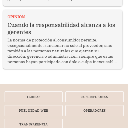
del diálogo, fortalecer los vínculos entre los pueblos y
proyectar una imagen de cooperación en una región que
enfrenta desafíos en materia de desarrollo, cohesión
OPINION
social y gobernabilidad.
Cuando la responsabilidad alcanza a los
gerentes
La norma de protección al consumidor permite,
excepcionalmente, sancionar no solo al proveedor, sino
también a las personas naturales que ejercen su
dirección, gerencia o administración, siempre que estas
personas hayan participado con dolo o culpa inexcusable
en el planeamiento, la realización o la ejecución de la
infracción. En un caso reciente, Indecopi sancionó al
gerente de un proveedor de servicios de entretenimiento
por la frustrada realización de un meet and greet con
Lionel Messi, cuya presencia fue ofrecida, a su vez, por el
gerente de la empresa promotora en una entrevista
TARIFAS
SUSCRIPCIONES
radial.
PUBLICIDAD WEB
OPERADORES
TRANSPARENCIA