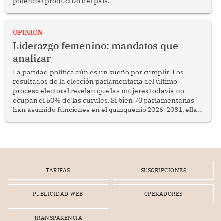
potencial productivo del país.
OPINION
Liderazgo femenino: mandatos que
analizar
La paridad política aún es un sueño por cumplir. Los
resultados de la elección parlamentaria del último
proceso electoral revelan que las mujeres todavía no
ocupan el 50% de las curules. Si bien 70 parlamentarias
han asumido funciones en el quinquenio 2026-2031, ellas
representan apenas el 36.8% de los 190 integrantes del
nuevo Congreso bicameral (60 senadores y 130
diputados).
TARIFAS
SUSCRIPCIONES
PUBLICIDAD WEB
OPERADORES
TRANSPARENCIA