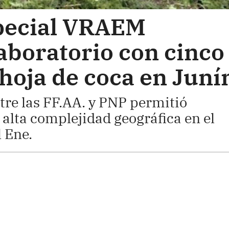
ecial VRAEM
aboratorio con cinco
hoja de coca en Juní
re las FF.AA. y PNP permitió
 alta complejidad geográfica en el
l Ene.