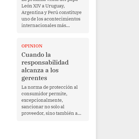
León XIV a Uruguay,
Argentina y Perú constituye
uno de los acontecimientos
internacionales más
relevantes para América
Latina en los últimos años.
Más allá de su dimensión
OPINION
religiosa, esta gira
Cuando la
representa una oportunidad
responsabilidad
para reafirmar el valor del
alcanza a los
diálogo, fortalecer los
gerentes
vínculos entre los pueblos y
proyectar una imagen de
La norma de protección al
cooperación en una región
consumidor permite,
que enfrenta desafíos en
excepcionalmente,
materia de desarrollo,
sancionar no solo al
cohesión social y
proveedor, sino también a
gobernabilidad.
las personas naturales que
ejercen su dirección,
gerencia o administración,