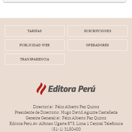
en el planeamiento, la realización o la ejecución de la
infracción. En un caso reciente, Indecopi sancionó al
gerente de un proveedor de servicios de entretenimiento
por la frustrada realización de un meet and greet con
Lionel Messi, cuya presencia fue ofrecida, a su vez, por el
gerente de la empresa promotora en una entrevista
TARIFAS
SUSCRIPCIONES
radial.
PUBLICIDAD WEB
OPERADORES
TRANSPARENCIA
Director(e): Félix Alberto Paz Quiroz
Presidente de Directorio: Hugo David Aguirre Castañeda
Gerente General(e): Félix Alberto Paz Quiroz
Editora Perú Av. Alfonso Ugarte 873, Lima 1 Central Telefónica
(51-1) 3150400