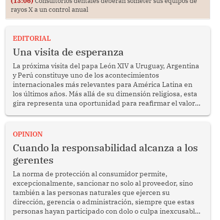
(13:06)
Consultorios dentales deberán someter sus equipos de
rayos X a un control anual
EDITORIAL
Una visita de esperanza
La próxima visita del papa León XIV a Uruguay, Argentina
y Perú constituye uno de los acontecimientos
internacionales más relevantes para América Latina en
los últimos años. Más allá de su dimensión religiosa, esta
gira representa una oportunidad para reafirmar el valor
del diálogo, fortalecer los vínculos entre los pueblos y
proyectar una imagen de cooperación en una región que
enfrenta desafíos en materia de desarrollo, cohesión
OPINION
social y gobernabilidad.
Cuando la responsabilidad alcanza a los
gerentes
La norma de protección al consumidor permite,
excepcionalmente, sancionar no solo al proveedor, sino
también a las personas naturales que ejercen su
dirección, gerencia o administración, siempre que estas
personas hayan participado con dolo o culpa inexcusable