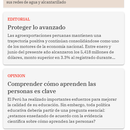
sus redes de agua y alcantarillado
EDITORIAL
Proteger lo avanzado
Las agroexportaciones peruanas mantienen una
trayectoria positiva y continúan consolidándose como uno
de los motores de la economía nacional. Entre enero y
junio del presente año alcanzaron los 5,418 millones de
dólares, monto superior en 3.3% al registrado durante
similar periodo del 2025. Se trata de un resultado
alentador que confirma la capacidad del sector para
competir en los mercados internacionales y generar
OPINION
oportunidades de desarrollo en diversas regiones del
Comprender cómo aprenden las
país.
personas es clave
El Perú ha realizado importantes esfuerzos para mejorar
la calidad de su educación. Sin embargo, toda política
educativa debería partir de una pregunta esencial:
¿estamos enseñando de acuerdo con la evidencia
científica sobre cómo aprenden las personas?