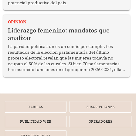
potencial productivo del país.
OPINION
Liderazgo femenino: mandatos que
analizar
La paridad política aún es un sueño por cumplir. Los
resultados de la elección parlamentaria del último
proceso electoral revelan que las mujeres todavía no
ocupan el 50% de las curules. Si bien 70 parlamentarias
han asumido funciones en el quinquenio 2026-2031, ellas
representan apenas el 36.8% de los 190 integrantes del
nuevo Congreso bicameral (60 senadores y 130
diputados).
TARIFAS
SUSCRIPCIONES
PUBLICIDAD WEB
OPERADORES