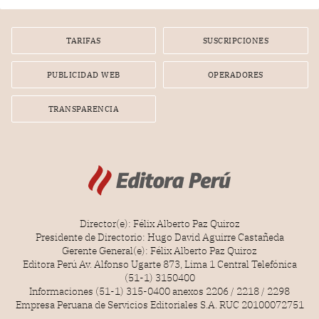
por la frustrada realización de un meet and greet con
Lionel Messi, cuya presencia fue ofrecida, a su vez, por el
gerente de la empresa promotora en una entrevista
TARIFAS
SUSCRIPCIONES
radial.
PUBLICIDAD WEB
OPERADORES
TRANSPARENCIA
Director(e): Félix Alberto Paz Quiroz
Presidente de Directorio: Hugo David Aguirre Castañeda
Gerente General(e): Félix Alberto Paz Quiroz
Editora Perú Av. Alfonso Ugarte 873, Lima 1 Central Telefónica
(51-1) 3150400
Informaciones (51-1) 315-0400 anexos 2206 / 2218 / 2298
Empresa Peruana de Servicios Editoriales S.A. RUC 20100072751