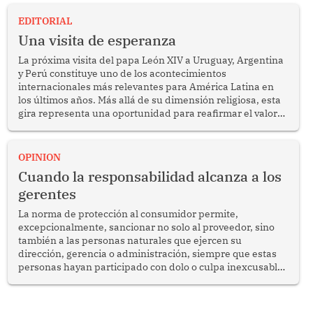
EDITORIAL
Una visita de esperanza
La próxima visita del papa León XIV a Uruguay, Argentina
y Perú constituye uno de los acontecimientos
internacionales más relevantes para América Latina en
los últimos años. Más allá de su dimensión religiosa, esta
gira representa una oportunidad para reafirmar el valor
del diálogo, fortalecer los vínculos entre los pueblos y
proyectar una imagen de cooperación en una región que
enfrenta desafíos en materia de desarrollo, cohesión
OPINION
social y gobernabilidad.
Cuando la responsabilidad alcanza a los
gerentes
La norma de protección al consumidor permite,
excepcionalmente, sancionar no solo al proveedor, sino
también a las personas naturales que ejercen su
dirección, gerencia o administración, siempre que estas
personas hayan participado con dolo o culpa inexcusable
en el planeamiento, la realización o la ejecución de la
infracción. En un caso reciente, Indecopi sancionó al
gerente de un proveedor de servicios de entretenimiento