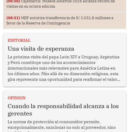
(08:38)
Cajamarca: Museos Abiertos 2026 alcanza récord de
visitas en su octava edición
(08:31)
MEF autoriza transferencia de S/ 2,531.8 millones a
favor de la Reserva de Contingencia
EDITORIAL
Una visita de esperanza
La próxima visita del papa León XIV a Uruguay, Argentina
y Perú constituye uno de los acontecimientos
internacionales más relevantes para América Latina en
los últimos años. Más allá de su dimensión religiosa, esta
gira representa una oportunidad para reafirmar el valor
del diálogo, fortalecer los vínculos entre los pueblos y
proyectar una imagen de cooperación en una región que
enfrenta desafíos en materia de desarrollo, cohesión
OPINION
social y gobernabilidad.
Cuando la responsabilidad alcanza a los
gerentes
La norma de protección al consumidor permite,
excepcionalmente, sancionar no solo al proveedor, sino