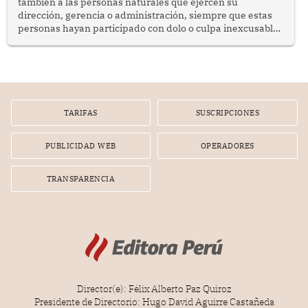
también a las personas naturales que ejercen su
dirección, gerencia o administración, siempre que estas
personas hayan participado con dolo o culpa inexcusable
en el planeamiento, la realización o la ejecución de la
infracción. En un caso reciente, Indecopi sancionó al
gerente de un proveedor de servicios de entretenimiento
por la frustrada realización de un meet and greet con
Lionel Messi, cuya presencia fue ofrecida, a su vez, por el
gerente de la empresa promotora en una entrevista
TARIFAS
SUSCRIPCIONES
radial.
PUBLICIDAD WEB
OPERADORES
TRANSPARENCIA
Director(e): Félix Alberto Paz Quiroz
Presidente de Directorio: Hugo David Aguirre Castañeda