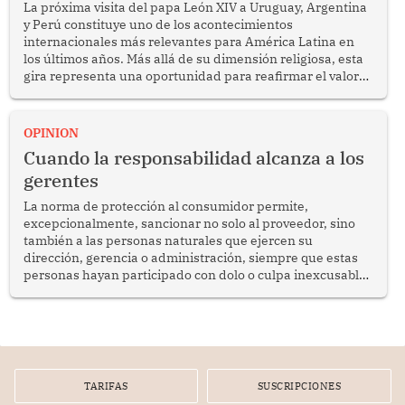
La próxima visita del papa León XIV a Uruguay, Argentina
y Perú constituye uno de los acontecimientos
internacionales más relevantes para América Latina en
los últimos años. Más allá de su dimensión religiosa, esta
gira representa una oportunidad para reafirmar el valor
del diálogo, fortalecer los vínculos entre los pueblos y
proyectar una imagen de cooperación en una región que
enfrenta desafíos en materia de desarrollo, cohesión
OPINION
social y gobernabilidad.
Cuando la responsabilidad alcanza a los
gerentes
La norma de protección al consumidor permite,
excepcionalmente, sancionar no solo al proveedor, sino
también a las personas naturales que ejercen su
dirección, gerencia o administración, siempre que estas
personas hayan participado con dolo o culpa inexcusable
en el planeamiento, la realización o la ejecución de la
infracción. En un caso reciente, Indecopi sancionó al
gerente de un proveedor de servicios de entretenimiento
por la frustrada realización de un meet and greet con
Lionel Messi, cuya presencia fue ofrecida, a su vez, por el
gerente de la empresa promotora en una entrevista
TARIFAS
SUSCRIPCIONES
radial.