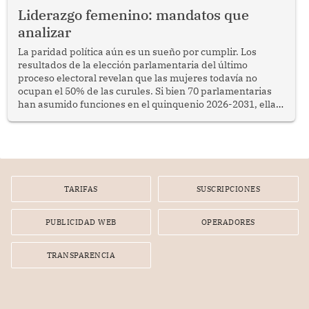
Liderazgo femenino: mandatos que
analizar
La paridad política aún es un sueño por cumplir. Los
resultados de la elección parlamentaria del último
proceso electoral revelan que las mujeres todavía no
ocupan el 50% de las curules. Si bien 70 parlamentarias
han asumido funciones en el quinquenio 2026-2031, ellas
representan apenas el 36.8% de los 190 integrantes del
nuevo Congreso bicameral (60 senadores y 130
diputados).
TARIFAS
SUSCRIPCIONES
PUBLICIDAD WEB
OPERADORES
TRANSPARENCIA