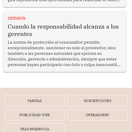
del diálogo, fortalecer los vínculos entre los pueblos y
proyectar una imagen de cooperación en una región que
enfrenta desafíos en materia de desarrollo, cohesión
OPINION
social y gobernabilidad.
Cuando la responsabilidad alcanza a los
gerentes
La norma de protección al consumidor permite,
excepcionalmente, sancionar no solo al proveedor, sino
también a las personas naturales que ejercen su
dirección, gerencia o administración, siempre que estas
personas hayan participado con dolo o culpa inexcusable
en el planeamiento, la realización o la ejecución de la
infracción. En un caso reciente, Indecopi sancionó al
gerente de un proveedor de servicios de entretenimiento
por la frustrada realización de un meet and greet con
Lionel Messi, cuya presencia fue ofrecida, a su vez, por el
gerente de la empresa promotora en una entrevista
TARIFAS
SUSCRIPCIONES
radial.
PUBLICIDAD WEB
OPERADORES
TRANSPARENCIA