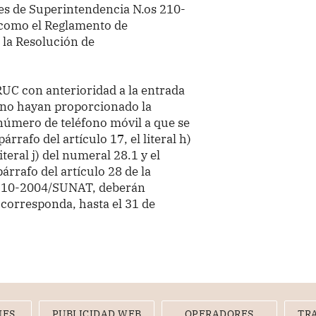
s de Superintendencia N.os 210-
como el Reglamento de
la Resolución de
.
 RUC con anterioridad a la entrada
e no hayan proporcionado la
 número de teléfono móvil a que se
rrafo del artículo 17, el literal h)
iteral j) del numeral 28.1 y el
párrafo del artículo 28 de la
 210-2004/SUNAT, deberán
corresponda, hasta el 31 de
NES
PUBLICIDAD WEB
OPERADORES
TR