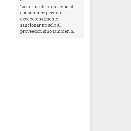
proyectar una imagen de
La norma de protección al
cooperación en una región
consumidor permite,
que enfrenta desafíos en
excepcionalmente,
materia de desarrollo,
sancionar no solo al
cohesión social y
proveedor, sino también a
gobernabilidad.
las personas naturales que
ejercen su dirección,
gerencia o administración,
siempre que estas personas
hayan participado con dolo o
culpa inexcusable en el
planeamiento, la realización
o la ejecución de la
infracción. En un caso
reciente, Indecopi sancionó
al gerente de un proveedor
de servicios de
entretenimiento por la
frustrada realización de un
meet and greet con Lionel
Messi, cuya presencia fue