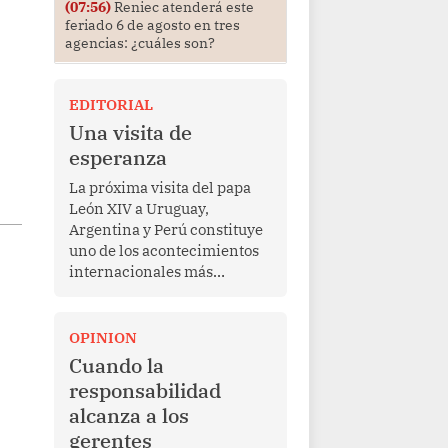
(07:56)
Reniec atenderá este
feriado 6 de agosto en tres
agencias: ¿cuáles son?
EDITORIAL
Una visita de
esperanza
La próxima visita del papa
León XIV a Uruguay,
Argentina y Perú constituye
uno de los acontecimientos
internacionales más
relevantes para América
Latina en los últimos años.
Más allá de su dimensión
OPINION
religiosa, esta gira
Cuando la
representa una oportunidad
responsabilidad
para reafirmar el valor del
alcanza a los
diálogo, fortalecer los
gerentes
vínculos entre los pueblos y