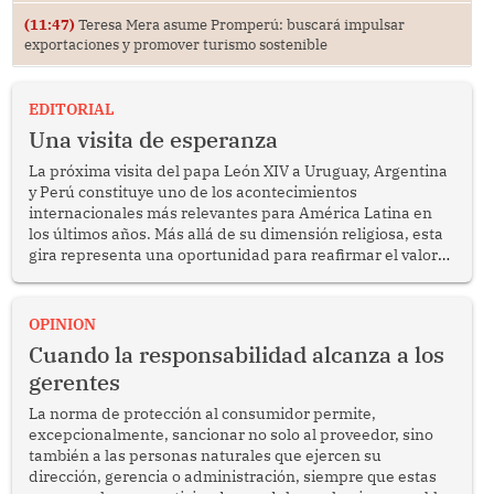
(11:47)
Teresa Mera asume Promperú: buscará impulsar
exportaciones y promover turismo sostenible
EDITORIAL
Una visita de esperanza
La próxima visita del papa León XIV a Uruguay, Argentina
y Perú constituye uno de los acontecimientos
internacionales más relevantes para América Latina en
los últimos años. Más allá de su dimensión religiosa, esta
gira representa una oportunidad para reafirmar el valor
del diálogo, fortalecer los vínculos entre los pueblos y
proyectar una imagen de cooperación en una región que
enfrenta desafíos en materia de desarrollo, cohesión
OPINION
social y gobernabilidad.
Cuando la responsabilidad alcanza a los
gerentes
La norma de protección al consumidor permite,
excepcionalmente, sancionar no solo al proveedor, sino
también a las personas naturales que ejercen su
dirección, gerencia o administración, siempre que estas