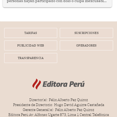
personas hayan participado con dolo o culpa inexcusable
en el planeamiento, la realización o la ejecución de la
infracción. En un caso reciente, Indecopi sancionó al
gerente de un proveedor de servicios de entretenimiento
por la frustrada realización de un meet and greet con
Lionel Messi, cuya presencia fue ofrecida, a su vez, por el
gerente de la empresa promotora en una entrevista
TARIFAS
SUSCRIPCIONES
radial.
PUBLICIDAD WEB
OPERADORES
TRANSPARENCIA
Director(e): Félix Alberto Paz Quiroz
Presidente de Directorio: Hugo David Aguirre Castañeda
Gerente General(e): Félix Alberto Paz Quiroz
Editora Perú Av. Alfonso Ugarte 873, Lima 1 Central Telefónica