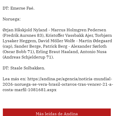
DT: Emerse Faé.
Noruega:
Ørjan Håskjold Nyland - Marcus Holmgren Pedersen
(Fredrik Aursnes 83), Kristoffer Vassbakk Ajer, Torbjørn
Lysaker Heggem, David Möller Wolfe - Martin Ødegaard
(cap), Sander Berge, Patrick Berg - Alexander Sørloth
(Oscar Bobb 71), Erling Braut Haaland, Antonio Nusa
(Andreas Schjelderup 71).
DT: Staale Solbakken.
Lea más en: https://andina.pe/agencia/noticia-mundial-
2026-noruega-se-vera-brasil-octavos-tras-vencer-21-a-
costa-marfil-1081681.aspx
Más leídas de Andina