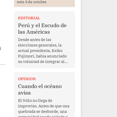
este 4 de octubre
EDITORIAL
Perú y el Escudo de
las Américas
Desde antes de las
elecciones generales, la
n
actual presidenta, Keiko
Fujimori, había anunciado
su voluntad de integrar al
Perú a la iniciativa Escudo
de las Américas, presentada
en marzo de este año por el
OPINION
mandatario estadounidense
Cuando el océano
Donald Trump, con el fin de
avisa
enfrentar al crimen
transnacional organizado y
El Niño no llega de
al tráfico de drogas.
improviso. Antes de que una
quebrada se desborde, una
comunidad quede aislada o