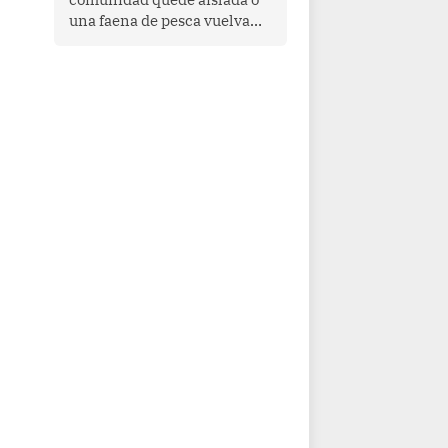
una faena de pesca vuelva
con las redes vacías, el
océano avisa. Hoy las señales
son claras: el Pacífico
tropical se está calentando y
el Perú tiene una ventana
estrecha para prepararse.