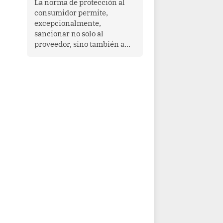
La norma de protección al
cooperación en una región
consumidor permite,
que enfrenta desafíos en
excepcionalmente,
materia de desarrollo,
sancionar no solo al
cohesión social y
proveedor, sino también a
gobernabilidad.
las personas naturales que
ejercen su dirección,
gerencia o administración,
siempre que estas personas
hayan participado con dolo o
culpa inexcusable en el
planeamiento, la realización
o la ejecución de la
infracción. En un caso
reciente, Indecopi sancionó
al gerente de un proveedor
de servicios de
entretenimiento por la
frustrada realización de un
meet and greet con Lionel
Messi, cuya presencia fue
ofrecida, a su vez, por el