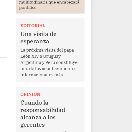
multitudinaria que encabezará
pontífice
EDITORIAL
Una visita de
esperanza
La próxima visita del papa
León XIV a Uruguay,
Argentina y Perú constituye
uno de los acontecimientos
internacionales más
relevantes para América
Latina en los últimos años.
Más allá de su dimensión
OPINION
religiosa, esta gira
Cuando la
representa una oportunidad
responsabilidad
para reafirmar el valor del
alcanza a los
diálogo, fortalecer los
gerentes
vínculos entre los pueblos y
proyectar una imagen de