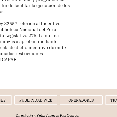
 fin de facilitar la ejecución de los
os.
y 32557 referida al Incentivo
iblioteca Nacional del Perú
to Legislativo 276. La norma
Finanzas a aprobar, mediante
scala de dicho incentivo durante
minadas restricciones
al CAFAE.
NES
PUBLICIDAD WEB
OPERADORES
TR
Director(e): Félix Alberto Paz Quiroz