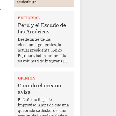
acuicultura
y
EDITORIAL
Perú y el Escudo de
las Américas
Desde antes de las
elecciones generales, la
actual presidenta, Keiko
Fujimori, había anunciado
su voluntad de integrar al
Perú a la iniciativa Escudo
de las Américas, presentada
en marzo de este año por el
OPINION
mandatario estadounidense
Cuando el océano
Donald Trump, con el fin de
avisa
enfrentar al crimen
transnacional organizado y
El Niño no llega de
al tráfico de drogas.
improviso. Antes de que una
quebrada se desborde, una
comunidad quede aislada o