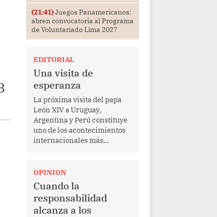
(21:41)
Juegos Panamericanos:
abren convocatoria al Programa
de Voluntariado Lima 2027
EDITORIAL
Una visita de
esperanza
8
La próxima visita del papa
León XIV a Uruguay,
Argentina y Perú constituye
uno de los acontecimientos
internacionales más
relevantes para América
Latina en los últimos años.
Más allá de su dimensión
OPINION
religiosa, esta gira
Cuando la
representa una oportunidad
responsabilidad
para reafirmar el valor del
alcanza a los
diálogo, fortalecer los