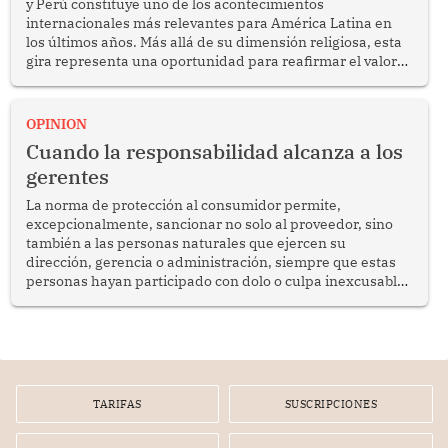
y Perú constituye uno de los acontecimientos
internacionales más relevantes para América Latina en
los últimos años. Más allá de su dimensión religiosa, esta
gira representa una oportunidad para reafirmar el valor
del diálogo, fortalecer los vínculos entre los pueblos y
proyectar una imagen de cooperación en una región que
enfrenta desafíos en materia de desarrollo, cohesión
OPINION
social y gobernabilidad.
Cuando la responsabilidad alcanza a los
gerentes
La norma de protección al consumidor permite,
excepcionalmente, sancionar no solo al proveedor, sino
también a las personas naturales que ejercen su
dirección, gerencia o administración, siempre que estas
personas hayan participado con dolo o culpa inexcusable
en el planeamiento, la realización o la ejecución de la
infracción. En un caso reciente, Indecopi sancionó al
gerente de un proveedor de servicios de entretenimiento
por la frustrada realización de un meet and greet con
Lionel Messi, cuya presencia fue ofrecida, a su vez, por el
gerente de la empresa promotora en una entrevista
TARIFAS
SUSCRIPCIONES
radial.