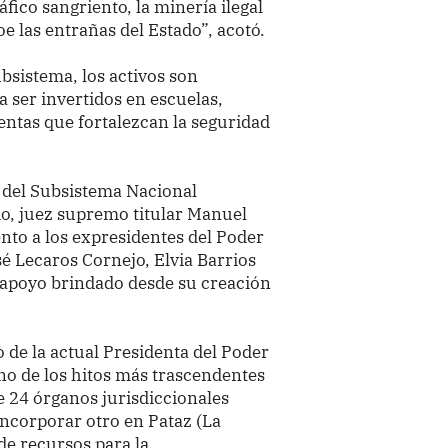
fico sangriento, la minería ilegal
e las entrañas del Estado”, acotó.
ubsistema, los activos son
a ser invertidos en escuelas,
entas que fortalezcan la seguridad
l del Subsistema Nacional
o, juez supremo titular Manuel
to a los expresidentes del Poder
sé Lecaros Cornejo, Elvia Barrios
l apoyo brindado desde su creación
o de la actual Presidenta del Poder
no de los hitos más trascendentes
e 24 órganos jurisdiccionales
 incorporar otro en Pataz (La
de recursos para la