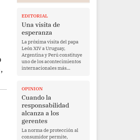
EDITORIAL
Una visita de
esperanza
La próxima visita del papa
León XIV a Uruguay,
Argentina y Perú constituye
ó
uno de los acontecimientos
,
internacionales más
relevantes para América
Latina en los últimos años.
Más allá de su dimensión
OPINION
religiosa, esta gira
Cuando la
representa una oportunidad
responsabilidad
para reafirmar el valor del
alcanza a los
diálogo, fortalecer los
gerentes
vínculos entre los pueblos y
proyectar una imagen de
La norma de protección al
cooperación en una región
consumidor permite,