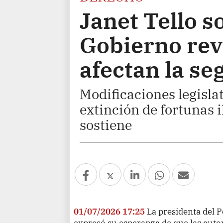
Janet Tello s
Gobierno rev
afectan la se
Modificaciones legislat
extinción de fortunas i
sostiene
01/07/2026 17:25
La presidenta del Po
expresó su esperanza de que las auto