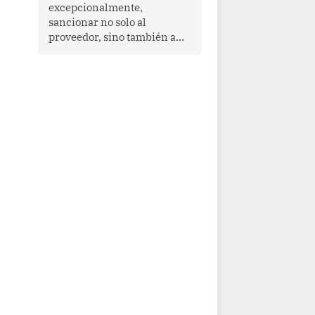
que enfrenta desafíos en
excepcionalmente,
materia de desarrollo,
sancionar no solo al
cohesión social y
proveedor, sino también a
gobernabilidad.
las personas naturales que
ejercen su dirección,
gerencia o administración,
siempre que estas personas
hayan participado con dolo o
culpa inexcusable en el
planeamiento, la realización
o la ejecución de la
infracción. En un caso
reciente, Indecopi sancionó
al gerente de un proveedor
de servicios de
entretenimiento por la
frustrada realización de un
meet and greet con Lionel
Messi, cuya presencia fue
ofrecida, a su vez, por el
gerente de la empresa