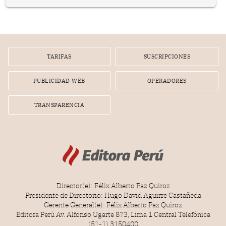
en el planeamiento, la realización o la ejecución de la
infracción. En un caso reciente, Indecopi sancionó al
gerente de un proveedor de servicios de entretenimiento
por la frustrada realización de un meet and greet con
Lionel Messi, cuya presencia fue ofrecida, a su vez, por el
gerente de la empresa promotora en una entrevista
TARIFAS
SUSCRIPCIONES
radial.
PUBLICIDAD WEB
OPERADORES
TRANSPARENCIA
Director(e): Félix Alberto Paz Quiroz
Presidente de Directorio: Hugo David Aguirre Castañeda
Gerente General(e): Félix Alberto Paz Quiroz
Editora Perú Av. Alfonso Ugarte 873, Lima 1 Central Telefónica
(51-1) 3150400