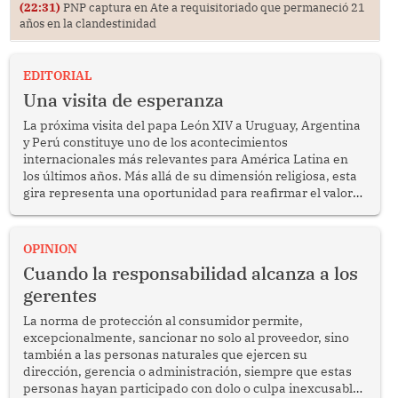
(22:31)
PNP captura en Ate a requisitoriado que permaneció 21
años en la clandestinidad
EDITORIAL
Una visita de esperanza
La próxima visita del papa León XIV a Uruguay, Argentina
y Perú constituye uno de los acontecimientos
internacionales más relevantes para América Latina en
los últimos años. Más allá de su dimensión religiosa, esta
gira representa una oportunidad para reafirmar el valor
del diálogo, fortalecer los vínculos entre los pueblos y
proyectar una imagen de cooperación en una región que
enfrenta desafíos en materia de desarrollo, cohesión
OPINION
social y gobernabilidad.
Cuando la responsabilidad alcanza a los
gerentes
La norma de protección al consumidor permite,
excepcionalmente, sancionar no solo al proveedor, sino
también a las personas naturales que ejercen su
dirección, gerencia o administración, siempre que estas
personas hayan participado con dolo o culpa inexcusable