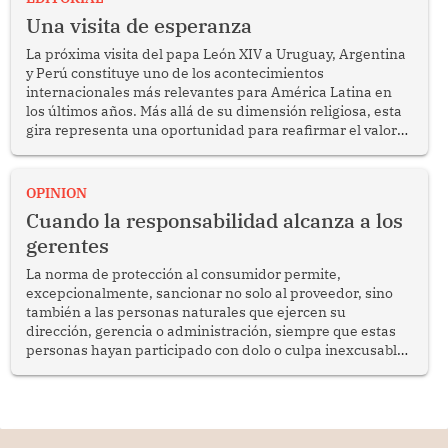
Una visita de esperanza
La próxima visita del papa León XIV a Uruguay, Argentina
y Perú constituye uno de los acontecimientos
internacionales más relevantes para América Latina en
los últimos años. Más allá de su dimensión religiosa, esta
gira representa una oportunidad para reafirmar el valor
del diálogo, fortalecer los vínculos entre los pueblos y
proyectar una imagen de cooperación en una región que
enfrenta desafíos en materia de desarrollo, cohesión
OPINION
social y gobernabilidad.
Cuando la responsabilidad alcanza a los
gerentes
La norma de protección al consumidor permite,
excepcionalmente, sancionar no solo al proveedor, sino
también a las personas naturales que ejercen su
dirección, gerencia o administración, siempre que estas
personas hayan participado con dolo o culpa inexcusable
en el planeamiento, la realización o la ejecución de la
infracción. En un caso reciente, Indecopi sancionó al
gerente de un proveedor de servicios de entretenimiento
por la frustrada realización de un meet and greet con
Lionel Messi, cuya presencia fue ofrecida, a su vez, por el