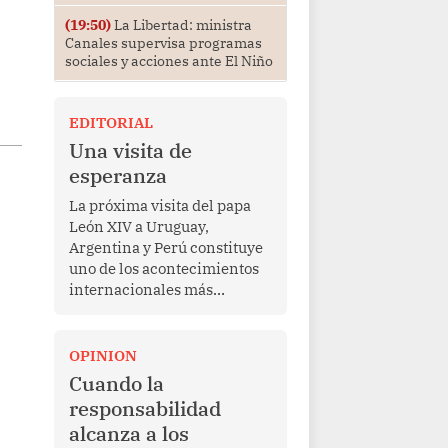
(19:50)
La Libertad: ministra
Canales supervisa programas
sociales y acciones ante El Niño
EDITORIAL
Una visita de
esperanza
La próxima visita del papa
León XIV a Uruguay,
Argentina y Perú constituye
uno de los acontecimientos
internacionales más
relevantes para América
Latina en los últimos años.
Más allá de su dimensión
OPINION
religiosa, esta gira
Cuando la
representa una oportunidad
responsabilidad
para reafirmar el valor del
alcanza a los
diálogo, fortalecer los