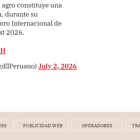
l agro constituye una
n, durante su
Foro Internacional de
st 2026.
cH
ioElPeruano)
July 2, 2026
NES
PUBLICIDAD WEB
OPERADORES
TR