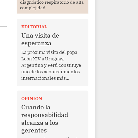
diagnóstico respiratorio de alta
complejidad
EDITORIAL
Una visita de
esperanza
La próxima visita del papa
León XIV a Uruguay,
Argentina y Perú constituye
uno de los acontecimientos
internacionales más
relevantes para América
Latina en los últimos años.
Más allá de su dimensión
OPINION
religiosa, esta gira
Cuando la
representa una oportunidad
responsabilidad
para reafirmar el valor del
alcanza a los
diálogo, fortalecer los
gerentes
vínculos entre los pueblos y
proyectar una imagen de