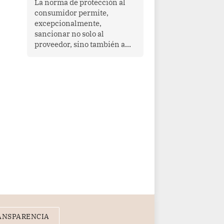
La norma de protección al
cooperación en una región
consumidor permite,
que enfrenta desafíos en
excepcionalmente,
materia de desarrollo,
sancionar no solo al
cohesión social y
proveedor, sino también a
gobernabilidad.
las personas naturales que
ejercen su dirección,
gerencia o administración,
siempre que estas personas
hayan participado con dolo o
culpa inexcusable en el
planeamiento, la realización
o la ejecución de la
infracción. En un caso
reciente, Indecopi sancionó
al gerente de un proveedor
de servicios de
entretenimiento por la
frustrada realización de un
meet and greet con Lionel
Messi, cuya presencia fue
ANSPARENCIA
ofrecida, a su vez, por el