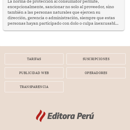
La norma de protección al consumidor permite,
excepcionalmente, sancionar no solo al proveedor, sino
también a las personas naturales que ejercen su
dirección, gerencia o administración, siempre que estas
personas hayan participado con dolo o culpa inexcusable
en el planeamiento, la realización o la ejecución de la
infracción. En un caso reciente, Indecopi sancionó al
gerente de un proveedor de servicios de entretenimiento
por la frustrada realización de un meet and greet con
Lionel Messi, cuya presencia fue ofrecida, a su vez, por el
gerente de la empresa promotora en una entrevista
TARIFAS
SUSCRIPCIONES
radial.
PUBLICIDAD WEB
OPERADORES
TRANSPARENCIA