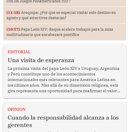
con los Juegos Panamericanos 2027
(11:18)
Arequipa: ¿Por qué es especial visitar este destino en
agosto y qué atractivos destacan?
(10:57)
Papa León XIV: Reque acelera trabajos para la misa
multitudinaria que encabezará pontífice
EDITORIAL
Una visita de esperanza
La próxima visita del papa León XIV a Uruguay, Argentina
y Perú constituye uno de los acontecimientos
internacionales más relevantes para América Latina en
los últimos años. Más allá de su dimensión religiosa, esta
gira representa una oportunidad para reafirmar el valor
del diálogo, fortalecer los vínculos entre los pueblos y
proyectar una imagen de cooperación en una región que
enfrenta desafíos en materia de desarrollo, cohesión
OPINION
social y gobernabilidad.
Cuando la responsabilidad alcanza a los
gerentes