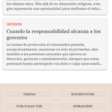
los últimos años. Más allá de su dimensión religiosa, esta
gira representa una oportunidad para reafirmar el valor
del diálogo, fortalecer los vínculos entre los pueblos y
proyectar una imagen de cooperación en una región que
enfrenta desafíos en materia de desarrollo, cohesión
OPINION
social y gobernabilidad.
Cuando la responsabilidad alcanza a los
gerentes
La norma de protección al consumidor permite,
excepcionalmente, sancionar no solo al proveedor, sino
también a las personas naturales que ejercen su
dirección, gerencia o administración, siempre que estas
personas hayan participado con dolo o culpa inexcusable
en el planeamiento, la realización o la ejecución de la
infracción. En un caso reciente, Indecopi sancionó al
gerente de un proveedor de servicios de entretenimiento
por la frustrada realización de un meet and greet con
Lionel Messi, cuya presencia fue ofrecida, a su vez, por el
gerente de la empresa promotora en una entrevista
TARIFAS
SUSCRIPCIONES
radial.
PUBLICIDAD WEB
OPERADORES