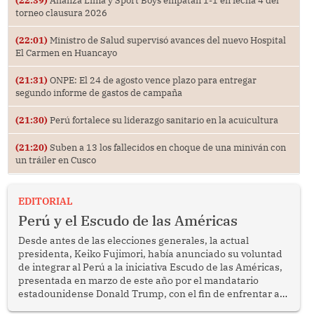
(22:39)
Alianza Lima y Sport Boys empatan 1-1 en fecha 4 del
torneo clausura 2026
(22:01)
Ministro de Salud supervisó avances del nuevo Hospital
El Carmen en Huancayo
(21:31)
ONPE: El 24 de agosto vence plazo para entregar
segundo informe de gastos de campaña
(21:30)
Perú fortalece su liderazgo sanitario en la acuicultura
(21:20)
Suben a 13 los fallecidos en choque de una miniván con
un tráiler en Cusco
EDITORIAL
Perú y el Escudo de las Américas
Desde antes de las elecciones generales, la actual
presidenta, Keiko Fujimori, había anunciado su voluntad
de integrar al Perú a la iniciativa Escudo de las Américas,
presentada en marzo de este año por el mandatario
estadounidense Donald Trump, con el fin de enfrentar al
crimen transnacional organizado y al tráfico de drogas.