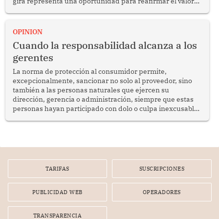
gira representa una oportunidad para reafirmar el valor
del diálogo, fortalecer los vínculos entre los pueblos y
proyectar una imagen de cooperación en una región que
enfrenta desafíos en materia de desarrollo, cohesión
OPINION
social y gobernabilidad.
Cuando la responsabilidad alcanza a los
gerentes
La norma de protección al consumidor permite,
excepcionalmente, sancionar no solo al proveedor, sino
también a las personas naturales que ejercen su
dirección, gerencia o administración, siempre que estas
personas hayan participado con dolo o culpa inexcusable
en el planeamiento, la realización o la ejecución de la
infracción. En un caso reciente, Indecopi sancionó al
gerente de un proveedor de servicios de entretenimiento
por la frustrada realización de un meet and greet con
Lionel Messi, cuya presencia fue ofrecida, a su vez, por el
gerente de la empresa promotora en una entrevista
TARIFAS
SUSCRIPCIONES
radial.
PUBLICIDAD WEB
OPERADORES
TRANSPARENCIA