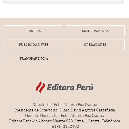
representan apenas el 36.8% de los 190 integrantes del
nuevo Congreso bicameral (60 senadores y 130
diputados).
TARIFAS
SUSCRIPCIONES
PUBLICIDAD WEB
OPERADORES
TRANSPARENCIA
Director(e): Félix Alberto Paz Quiroz
Presidente de Directorio: Hugo David Aguirre Castañeda
Gerente General(e): Félix Alberto Paz Quiroz
Editora Perú Av. Alfonso Ugarte 873, Lima 1 Central Telefónica
(51-1) 3150400